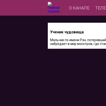
О КАНАЛЕ
ТЕЛ
Ученик чудовища
Мальчик по имени Рэн, потерявший
забредает в мир монстров, где ста